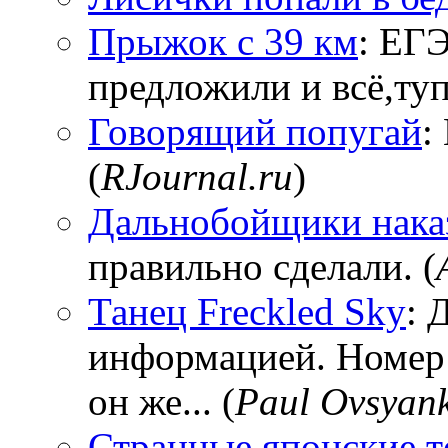
Прыжок с 39 км
: ЕГЭ
предложили и всё,тупи
Говорящий попугай
:
(
RJournal.ru
)
Дальнобойщики нака
правильно сделали. (
Танец Freckled Sky
: 
информацией. Номер
он же... (
Paul Ovsyan
Странные японские т