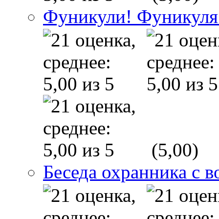
Фуникули! Фуникуля
(5,00)
Беседа охранника с в