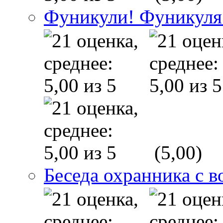
Фуникули! Фуникуля
(5,00)
Беседа охранника с в