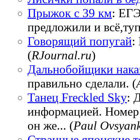
Прыжок с 39 км
: ЕГЭ
предложили и всё,тупи
Говорящий попугай
:
(
RJournal.ru
)
Дальнобойщики нака
правильно сделали. (
Танец Freckled Sky
: 
информацией. Номер
он же... (
Paul Ovsyan
Странные японские т