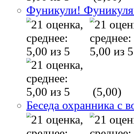
Фуникули! Фуникуля
(5,00)
Беседа охранника с в