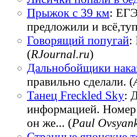
Прыжок с 39 км
: ЕГЭ
предложили и всё,тупи
Говорящий попугай
:
(
RJournal.ru
)
Дальнобойщики нака
правильно сделали. (
Танец Freckled Sky
: 
информацией. Номер
он же... (
Paul Ovsyan
Странные японские т