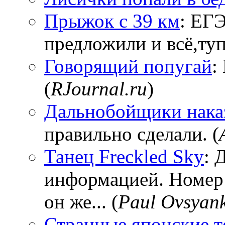
Прыжок с 39 км
: ЕГЭ
предложили и всё,тупи
Говорящий попугай
:
(
RJournal.ru
)
Дальнобойщики нака
правильно сделали. (
Танец Freckled Sky
: 
информацией. Номер
он же... (
Paul Ovsyan
Странные японские т