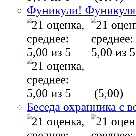
Фуникули! Фуникуля
(5,00)
Беседа охранника с в