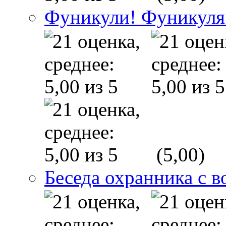
Фуникули! Фуникуля
(5,00)
Беседа охранника с в