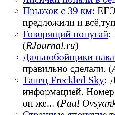
Прыжок с 39 км
: ЕГЭ
предложили и всё,тупи
Говорящий попугай
:
(
RJournal.ru
)
Дальнобойщики нака
правильно сделали. (
Танец Freckled Sky
: 
информацией. Номер
он же... (
Paul Ovsyan
Странные японские т