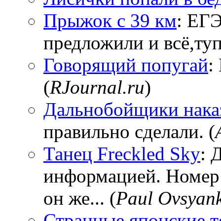
Прыжок с 39 км
: ЕГЭ
предложили и всё,тупи
Говорящий попугай
:
(
RJournal.ru
)
Дальнобойщики нака
правильно сделали. (
Танец Freckled Sky
: 
информацией. Номер
он же... (
Paul Ovsyan
Странные японские т