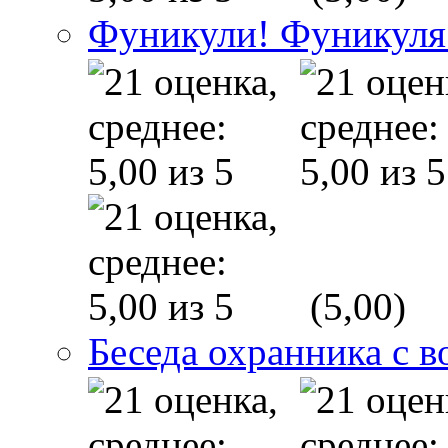
Фуникули! Фуникуля
(5,00)
Беседа охранника с в