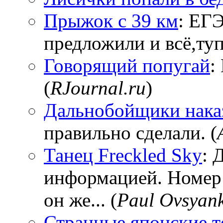
Прыжок с 39 км
: ЕГЭ
предложили и всё,тупи
Говорящий попугай
:
(
RJournal.ru
)
Дальнобойщики нака
правильно сделали. (
Танец Freckled Sky
: 
информацией. Номер
он же... (
Paul Ovsyan
Странные японские т