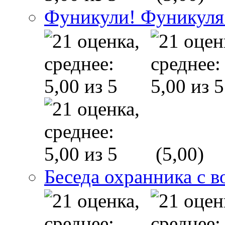
Фуникули! Фуникуля
(5,00)
Беседа охранника с в