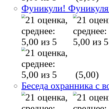
Фуникули! Фуникуля
(5,00)
Беседа охранника с в