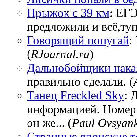
Прыжок с 39 км
: ЕГЭ
предложили и всё,тупи
Говорящий попугай
:
(
RJournal.ru
)
Дальнобойщики нака
правильно сделали. (
Танец Freckled Sky
: 
информацией. Номер
он же... (
Paul Ovsyan
Странные японские т