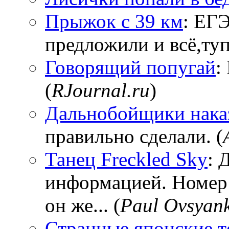
Прыжок с 39 км
: ЕГЭ
предложили и всё,тупи
Говорящий попугай
:
(
RJournal.ru
)
Дальнобойщики нака
правильно сделали. (
Танец Freckled Sky
: 
информацией. Номер
он же... (
Paul Ovsyan
Странные японские т