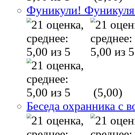
Фуникули! Фуникуля
(5,00)
Беседа охранника с в