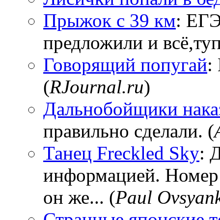
Прыжок с 39 км
: ЕГЭ
предложили и всё,тупи
Говорящий попугай
:
(
RJournal.ru
)
Дальнобойщики нака
правильно сделали. (
Танец Freckled Sky
: 
информацией. Номер
он же... (
Paul Ovsyan
Странные японские т