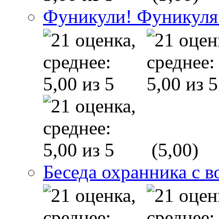
Фуникули! Фуникуля
(5,00)
Беседа охранника с в