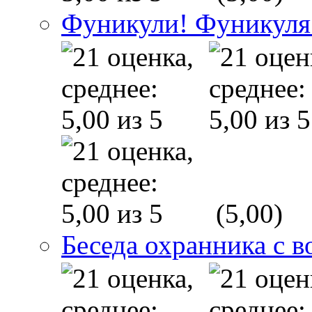
Фуникули! Фуникуля
(5,00)
Беседа охранника с в