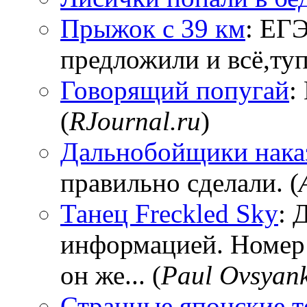
Прыжок с 39 км
: ЕГЭ
предложили и всё,тупи
Говорящий попугай
:
(
RJournal.ru
)
Дальнобойщики нака
правильно сделали. (
Танец Freckled Sky
: 
информацией. Номер
он же... (
Paul Ovsyan
Странные японские т