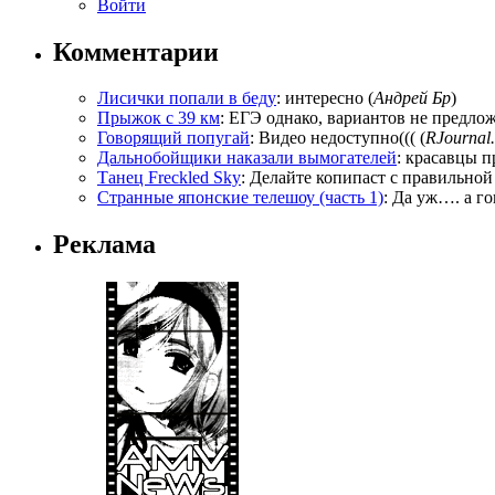
Войти
Комментарии
Лисички попали в беду
: интересно (
Андрей Бр
)
Прыжок с 39 км
: ЕГЭ однако, вариантов не предложи
Говорящий попугай
: Видео недоступно((( (
RJournal.
Дальнобойщики наказали вымогателей
: красавцы п
Танец Freckled Sky
: Делайте копипаст с правильной
Странные японские телешоу (часть 1)
: Да уж…. а го
Реклама