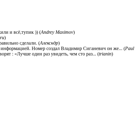
ли и всё,тупик )) (
Andrey Maximov
)
ru
)
равильно сделали. (
Алексндр
)
 информацией. Номер создал Владимир Сиганевич он же... (
Paul
ворят : «Лучше один раз увидеть, чем сто раз... (
trianin
)