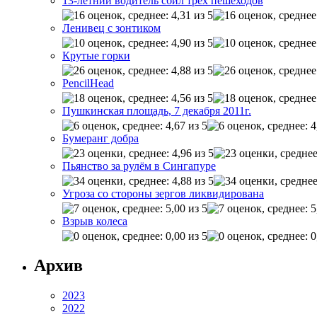
13-летний водитель сбил трех пешеходов
Ленивец с зонтиком
Крутые горки
PencilHead
Пушкинская площадь, 7 декабря 2011г.
Бумеранг добра
Пьянство за рулём в Сингапуре
Угроза со стороны зергов ликвидирована
Взрыв колеса
Архив
2023
2022