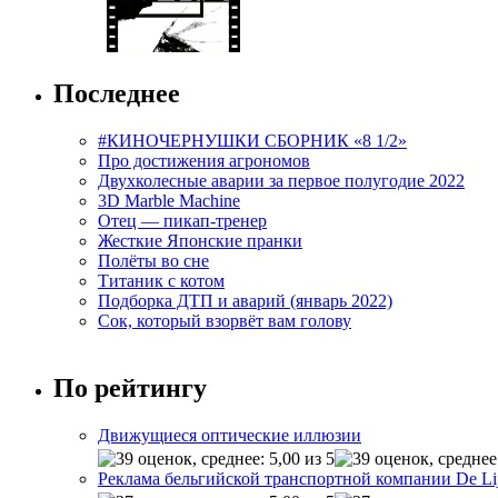
Последнее
#КИНОЧЕРНУШКИ СБОРНИК «8 1/2»
Про достижения агрономов
Двухколесные аварии за первое полугодие 2022
3D Marble Machine
Отец — пикап-тренер
Жесткие Японские пранки
Полёты во сне
Титаник с котом
Подборка ДТП и аварий (январь 2022)
Сок, который взорвёт вам голову
По рейтингу
Движущиеся оптические иллюзии
Реклама бельгийской транспортной компании De Li