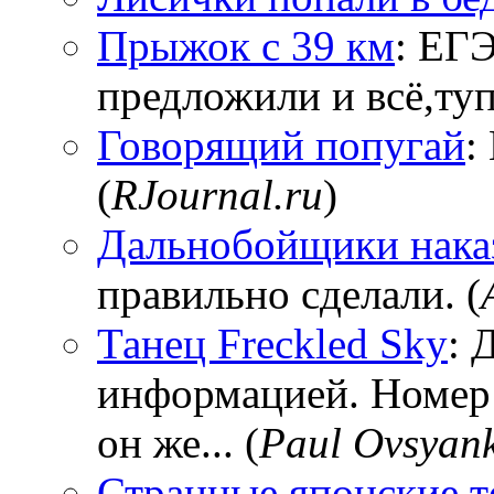
Прыжок с 39 км
: ЕГЭ
предложили и всё,тупи
Говорящий попугай
:
(
RJournal.ru
)
Дальнобойщики нака
правильно сделали. (
Танец Freckled Sky
: 
информацией. Номер
он же... (
Paul Ovsyan
Странные японские т