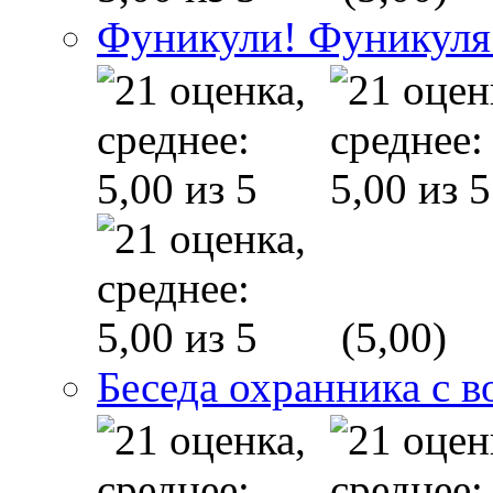
Фуникули! Фуникуля
(5,00)
Беседа охранника с в