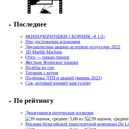
Последнее
#КИНОЧЕРНУШКИ СБОРНИК «8 1/2»
Про достижения агрономов
Двухколесные аварии за первое полугодие 2022
3D Marble Machine
Отец — пикап-тренер
Жесткие Японские пранки
Полёты во сне
Титаник с котом
Подборка ДТП и аварий (январь 2022)
Сок, который взорвёт вам голову
По рейтингу
Движущиеся оптические иллюзии
Реклама бельгийской транспортной компании De Li