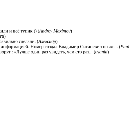
ли и всё,тупик )) (
Andrey Maximov
)
ru
)
равильно сделали. (
Алексндр
)
 информацией. Номер создал Владимир Сиганевич он же... (
Paul
ворят : «Лучше один раз увидеть, чем сто раз... (
trianin
)