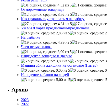
Розыгрыш тёщи
Отмороженные товарищи
Как правильно устраиваться на работу
Уж мы 8 марта праздновали-праздновали…
На рыбалке
Член всему голова
Инцидент с лошадью и дверью
Машина сбила женщину на остановке (Питер)
Нападение кабанов на людей
Архив
2023
2022