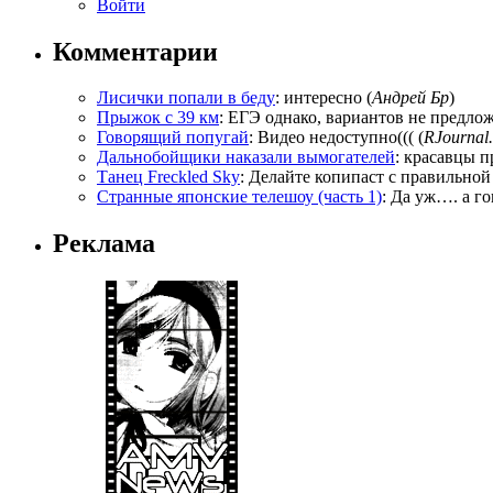
Войти
Комментарии
Лисички попали в беду
: интересно (
Андрей Бр
)
Прыжок с 39 км
: ЕГЭ однако, вариантов не предложи
Говорящий попугай
: Видео недоступно((( (
RJournal.
Дальнобойщики наказали вымогателей
: красавцы п
Танец Freckled Sky
: Делайте копипаст с правильной
Странные японские телешоу (часть 1)
: Да уж…. а го
Реклама