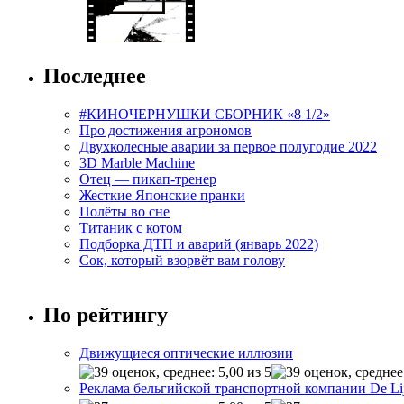
Последнее
#КИНОЧЕРНУШКИ СБОРНИК «8 1/2»
Про достижения агрономов
Двухколесные аварии за первое полугодие 2022
3D Marble Machine
Отец — пикап-тренер
Жесткие Японские пранки
Полёты во сне
Титаник с котом
Подборка ДТП и аварий (январь 2022)
Сок, который взорвёт вам голову
По рейтингу
Движущиеся оптические иллюзии
Реклама бельгийской транспортной компании De Li