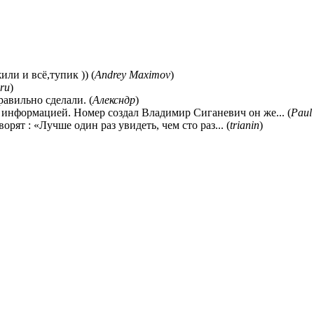
ли и всё,тупик )) (
Andrey Maximov
)
ru
)
равильно сделали. (
Алексндр
)
 информацией. Номер создал Владимир Сиганевич он же... (
Paul
ворят : «Лучше один раз увидеть, чем сто раз... (
trianin
)