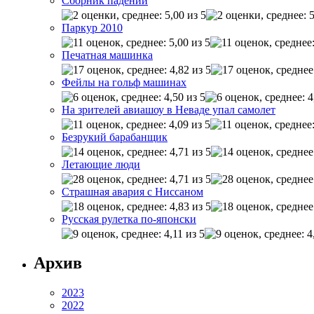
Сборник падений
Паркур 2010
Печатная машинка
Фейлы на гольф машинах
На зрителей авиашоу в Неваде упал самолет
Безрукий барабанщик
Летающие люди
Страшная авария c Ниссаном
Русская рулетка по-японски
Архив
2023
2022