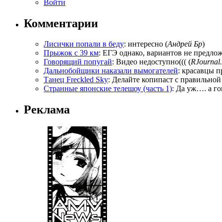
Войти
Комментарии
Лисички попали в беду
: интересно (
Андрей Бр
)
Прыжок с 39 км
: ЕГЭ однако, вариантов не предложи
Говорящий попугай
: Видео недоступно((( (
RJournal.
Дальнобойщики наказали вымогателей
: красавцы п
Танец Freckled Sky
: Делайте копипаст с правильной
Странные японские телешоу (часть 1)
: Да уж…. а го
Реклама