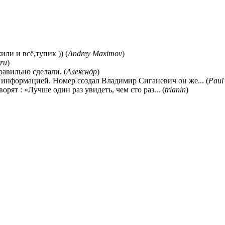
ли и всё,тупик )) (
Andrey Maximov
)
ru
)
равильно сделали. (
Алексндр
)
 информацией. Номер создал Владимир Сиганевич он же... (
Paul
ворят : «Лучше один раз увидеть, чем сто раз... (
trianin
)