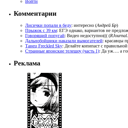
Войти
Комментарии
Лисички попали в беду
: интересно (
Андрей Бр
)
Прыжок с 39 км
: ЕГЭ однако, вариантов не предложи
Говорящий попугай
: Видео недоступно((( (
RJournal.
Дальнобойщики наказали вымогателей
: красавцы п
Танец Freckled Sky
: Делайте копипаст с правильной
Странные японские телешоу (часть 1)
: Да уж…. а го
Реклама