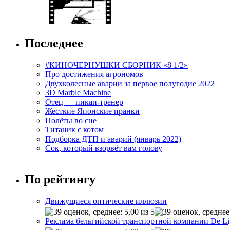
Последнее
#КИНОЧЕРНУШКИ СБОРНИК «8 1/2»
Про достижения агрономов
Двухколесные аварии за первое полугодие 2022
3D Marble Machine
Отец — пикап-тренер
Жесткие Японские пранки
Полёты во сне
Титаник с котом
Подборка ДТП и аварий (январь 2022)
Сок, который взорвёт вам голову
По рейтингу
Движущиеся оптические иллюзии
Реклама бельгийской транспортной компании De Li