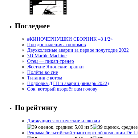
Последнее
#КИНОЧЕРНУШКИ СБОРНИК «8 1/2»
Про достижения агрономов
Двухколесные аварии за первое полугодие 2022
3D Marble Machine
Отец — пикап-тренер
Жесткие Японские пранки
Полёты во сне
Титаник с котом
Подборка ДТП и аварий (январь 2022)
Сок, который взорвёт вам голову
По рейтингу
Движущиеся оптические иллюзии
Реклама бельгийской транспортной компании De Li