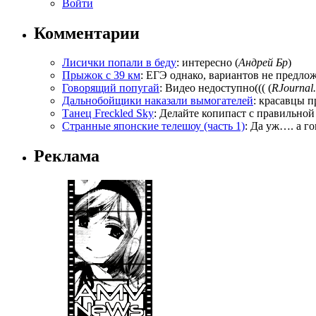
Войти
Комментарии
Лисички попали в беду
: интересно (
Андрей Бр
)
Прыжок с 39 км
: ЕГЭ однако, вариантов не предложи
Говорящий попугай
: Видео недоступно((( (
RJournal.
Дальнобойщики наказали вымогателей
: красавцы п
Танец Freckled Sky
: Делайте копипаст с правильной
Странные японские телешоу (часть 1)
: Да уж…. а го
Реклама