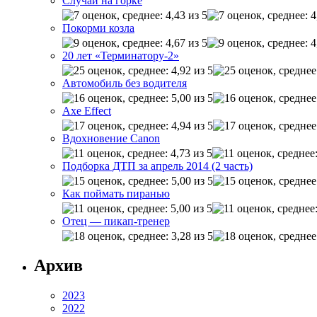
Случай на горке
Покорми козла
20 лет «Терминатору-2»
Автомобиль без водителя
Axe Effect
Вдохновение Canon
Подборка ДТП за апрель 2014 (2 часть)
Как поймать пиранью
Отец — пикап-тренер
Архив
2023
2022