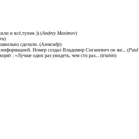
ли и всё,тупик )) (
Andrey Maximov
)
ru
)
равильно сделали. (
Алексндр
)
 информацией. Номер создал Владимир Сиганевич он же... (
Paul
ворят : «Лучше один раз увидеть, чем сто раз... (
trianin
)