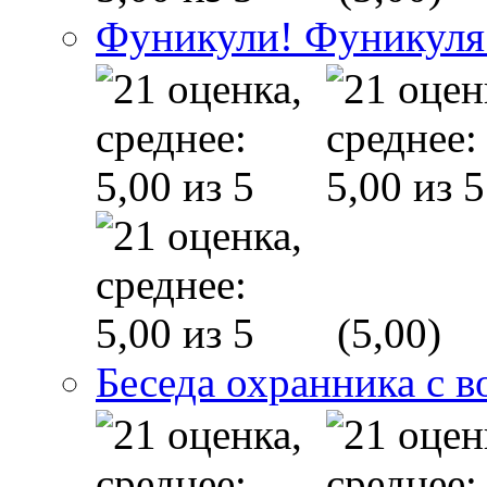
Фуникули! Фуникуля
(5,00)
Беседа охранника с в