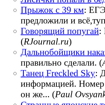
Прыжок с 39 км
: ЕГЭ
предложили и всё,тупи
Говорящий попугай
:
(
RJournal.ru
)
Дальнобойщики нака
правильно сделали. (
Танец Freckled Sky
: 
информацией. Номер
он же... (
Paul Ovsyan
Странные японские т