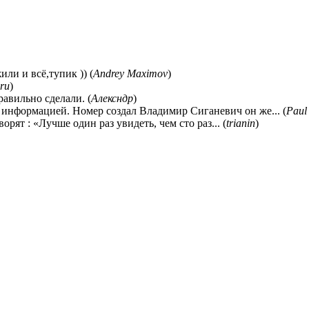
ли и всё,тупик )) (
Andrey Maximov
)
ru
)
равильно сделали. (
Алексндр
)
 информацией. Номер создал Владимир Сиганевич он же... (
Paul
ворят : «Лучше один раз увидеть, чем сто раз... (
trianin
)