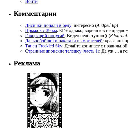
Войти
Комментарии
Лисички попали в беду
: интересно (
Андрей Бр
)
Прыжок с 39 км
: ЕГЭ однако, вариантов не предложи
Говорящий попугай
: Видео недоступно((( (
RJournal.
Дальнобойщики наказали вымогателей
: красавцы п
Танец Freckled Sky
: Делайте копипаст с правильной
Странные японские телешоу (часть 1)
: Да уж…. а го
Реклама