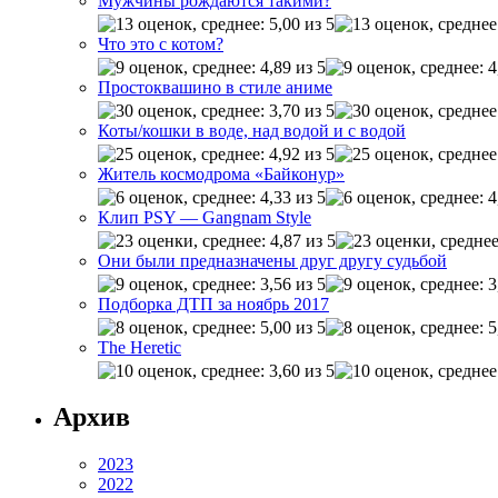
Мужчины рождаются такими?
Что это с котом?
Простоквашино в стиле аниме
Коты/кошки в воде, над водой и с водой
Житель космодрома «Байконур»
Клип PSY — Gangnam Style
Они были предназначены друг другу судьбой
Подборка ДТП за ноябрь 2017
The Heretic
Архив
2023
2022