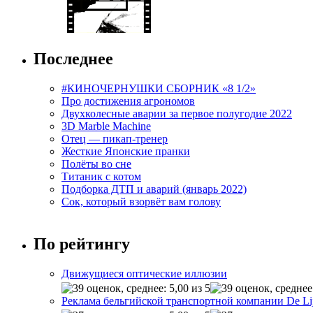
Последнее
#КИНОЧЕРНУШКИ СБОРНИК «8 1/2»
Про достижения агрономов
Двухколесные аварии за первое полугодие 2022
3D Marble Machine
Отец — пикап-тренер
Жесткие Японские пранки
Полёты во сне
Титаник с котом
Подборка ДТП и аварий (январь 2022)
Сок, который взорвёт вам голову
По рейтингу
Движущиеся оптические иллюзии
Реклама бельгийской транспортной компании De Li