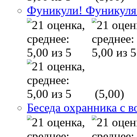
Фуникули! Фуникуля
(5,00)
Беседа охранника с в