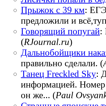
Прыжок с 39 км
: ЕГЭ
предложили и всё,тупи
Говорящий попугай
:
(
RJournal.ru
)
Дальнобойщики нака
правильно сделали. (
Танец Freckled Sky
: 
информацией. Номер
он же... (
Paul Ovsyan
Странные японские т