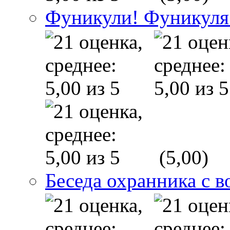
Фуникули! Фуникуля
(5,00)
Беседа охранника с в