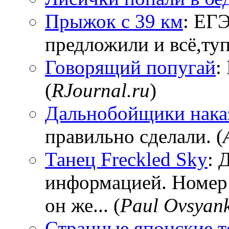
Прыжок с 39 км
: ЕГЭ
предложили и всё,тупи
Говорящий попугай
:
(
RJournal.ru
)
Дальнобойщики нака
правильно сделали. (
Танец Freckled Sky
: 
информацией. Номер
он же... (
Paul Ovsyan
Странные японские т