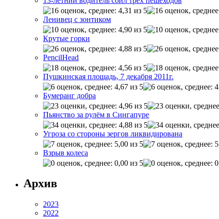
13-летний водитель сбил трех пешеходов
Ленивец с зонтиком
Крутые горки
PencilHead
Пушкинская площадь, 7 декабря 2011г.
Бумеранг добра
Пьянство за рулём в Сингапуре
Угроза со стороны зергов ликвидирована
Взрыв колеса
Архив
2023
2022