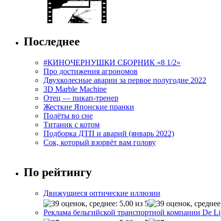
Последнее
#КИНОЧЕРНУШКИ СБОРНИК «8 1/2»
Про достижения агрономов
Двухколесные аварии за первое полугодие 2022
3D Marble Machine
Отец — пикап-тренер
Жесткие Японские пранки
Полёты во сне
Титаник с котом
Подборка ДТП и аварий (январь 2022)
Сок, который взорвёт вам голову
По рейтингу
Движущиеся оптические иллюзии
Реклама бельгийской транспортной компании De Li