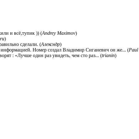
ли и всё,тупик )) (
Andrey Maximov
)
ru
)
равильно сделали. (
Алексндр
)
 информацией. Номер создал Владимир Сиганевич он же... (
Paul
ворят : «Лучше один раз увидеть, чем сто раз... (
trianin
)