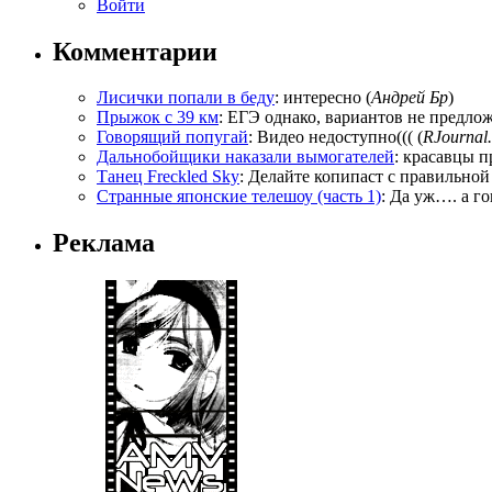
Войти
Комментарии
Лисички попали в беду
: интересно (
Андрей Бр
)
Прыжок с 39 км
: ЕГЭ однако, вариантов не предложи
Говорящий попугай
: Видео недоступно((( (
RJournal.
Дальнобойщики наказали вымогателей
: красавцы п
Танец Freckled Sky
: Делайте копипаст с правильной
Странные японские телешоу (часть 1)
: Да уж…. а го
Реклама