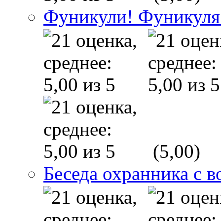
Фуникули! Фуникуля
(5,00)
Беседа охранника с в