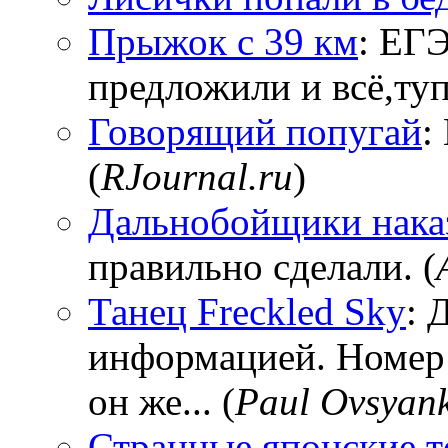
Прыжок с 39 км
: ЕГЭ
предложили и всё,тупи
Говорящий попугай
:
(
RJournal.ru
)
Дальнобойщики нака
правильно сделали. (
Танец Freckled Sky
: 
информацией. Номер
он же... (
Paul Ovsyan
Странные японские т