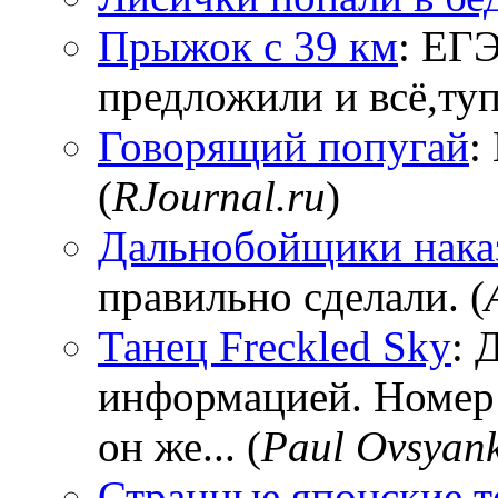
Прыжок с 39 км
: ЕГЭ
предложили и всё,тупи
Говорящий попугай
:
(
RJournal.ru
)
Дальнобойщики нака
правильно сделали. (
Танец Freckled Sky
: 
информацией. Номер
он же... (
Paul Ovsyan
Странные японские т