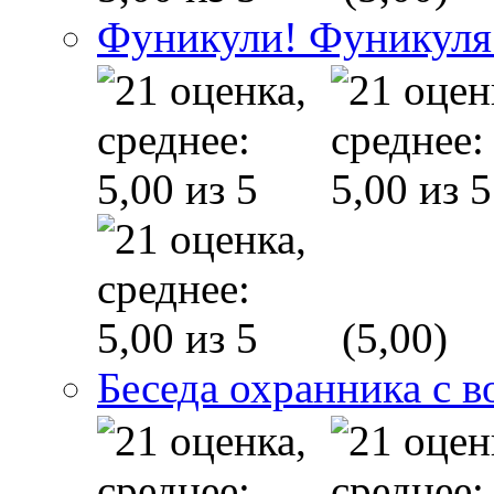
Фуникули! Фуникуля
(5,00)
Беседа охранника с в