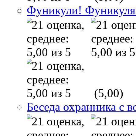
Фуникули! Фуникуля
(5,00)
Беседа охранника с в