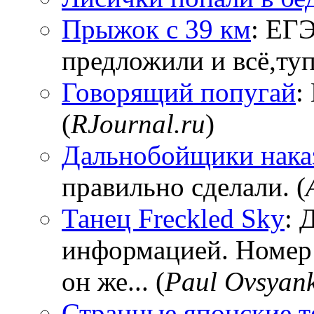
Прыжок с 39 км
: ЕГЭ
предложили и всё,тупи
Говорящий попугай
:
(
RJournal.ru
)
Дальнобойщики нака
правильно сделали. (
Танец Freckled Sky
: 
информацией. Номер
он же... (
Paul Ovsyan
Странные японские т