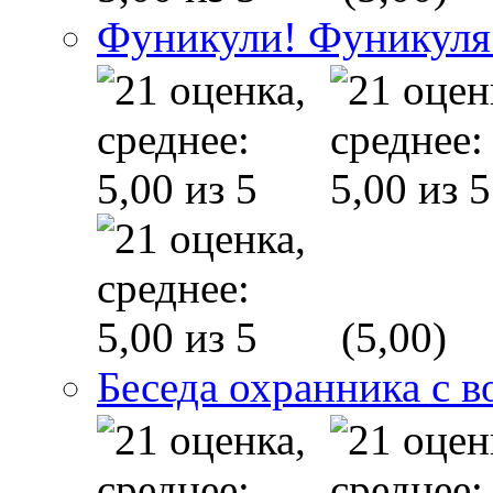
Фуникули! Фуникуля
(5,00)
Беседа охранника с в