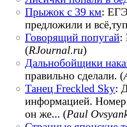
Прыжок с 39 км
: ЕГЭ
предложили и всё,тупи
Говорящий попугай
:
(
RJournal.ru
)
Дальнобойщики нака
правильно сделали. (
Танец Freckled Sky
: 
информацией. Номер
он же... (
Paul Ovsyan
Странные японские т