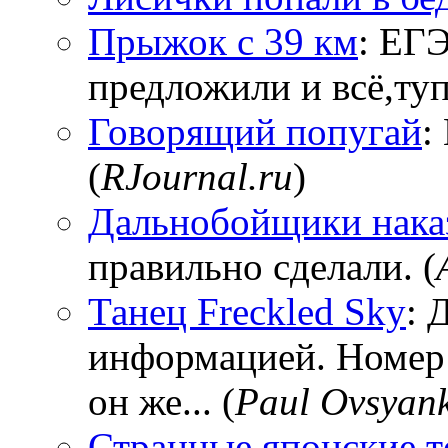
Прыжок с 39 км
: ЕГЭ
предложили и всё,тупи
Говорящий попугай
:
(
RJournal.ru
)
Дальнобойщики нака
правильно сделали. (
Танец Freckled Sky
: 
информацией. Номер
он же... (
Paul Ovsyan
Странные японские т