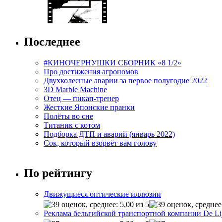
Последнее
#КИНОЧЕРНУШКИ СБОРНИК «8 1/2»
Про достижения агрономов
Двухколесные аварии за первое полугодие 2022
3D Marble Machine
Отец — пикап-тренер
Жесткие Японские пранки
Полёты во сне
Титаник с котом
Подборка ДТП и аварий (январь 2022)
Сок, который взорвёт вам голову
По рейтингу
Движущиеся оптические иллюзии
Реклама бельгийской транспортной компании De Li