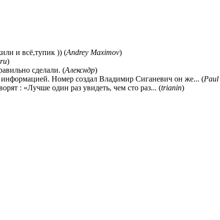
ли и всё,тупик )) (
Andrey Maximov
)
ru
)
равильно сделали. (
Алексндр
)
 информацией. Номер создал Владимир Сиганевич он же... (
Paul
ворят : «Лучше один раз увидеть, чем сто раз... (
trianin
)