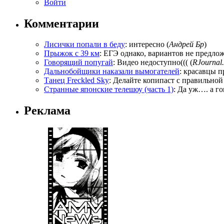
Войти
Комментарии
Лисички попали в беду
: интересно (
Андрей Бр
)
Прыжок с 39 км
: ЕГЭ однако, вариантов не предложи
Говорящий попугай
: Видео недоступно((( (
RJournal.
Дальнобойщики наказали вымогателей
: красавцы п
Танец Freckled Sky
: Делайте копипаст с правильной
Странные японские телешоу (часть 1)
: Да уж…. а го
Реклама