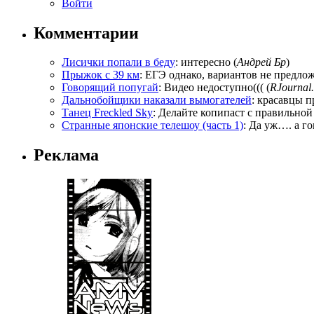
Войти
Комментарии
Лисички попали в беду
: интересно (
Андрей Бр
)
Прыжок с 39 км
: ЕГЭ однако, вариантов не предложи
Говорящий попугай
: Видео недоступно((( (
RJournal.
Дальнобойщики наказали вымогателей
: красавцы п
Танец Freckled Sky
: Делайте копипаст с правильной
Странные японские телешоу (часть 1)
: Да уж…. а го
Реклама