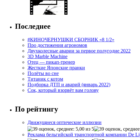
Последнее
#КИНОЧЕРНУШКИ СБОРНИК «8 1/2»
Про достижения агрономов
Двухколесные аварии за первое полугодие 2022
3D Marble Machine
Отец — пикап-тренер
Жесткие Японские пранки
Полёты во сне
Титаник с котом
Подборка ДТП и аварий (январь 2022)
Сок, который взорвёт вам голову
По рейтингу
Движущиеся оптические иллюзии
Реклама бельгийской транспортной компании De Li