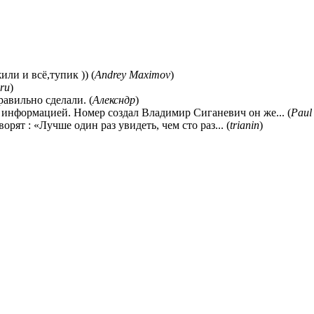
ли и всё,тупик )) (
Andrey Maximov
)
ru
)
равильно сделали. (
Алексндр
)
 информацией. Номер создал Владимир Сиганевич он же... (
Paul
ворят : «Лучше один раз увидеть, чем сто раз... (
trianin
)