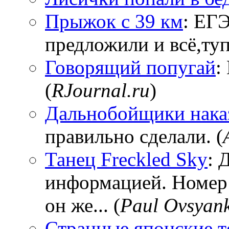
Прыжок с 39 км
: ЕГЭ
предложили и всё,тупи
Говорящий попугай
:
(
RJournal.ru
)
Дальнобойщики нака
правильно сделали. (
Танец Freckled Sky
: 
информацией. Номер
он же... (
Paul Ovsyan
Странные японские т