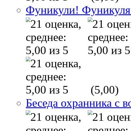
Фуникули! Фуникуля
(5,00)
Беседа охранника с в