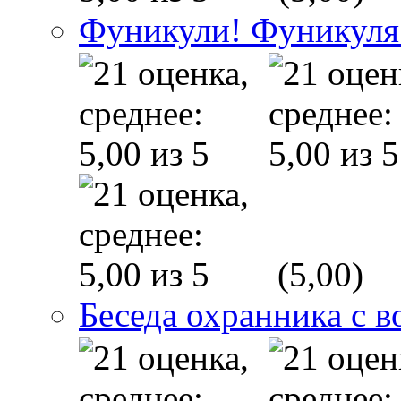
Фуникули! Фуникуля
(5,00)
Беседа охранника с в