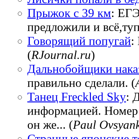
Прыжок с 39 км
: ЕГЭ
предложили и всё,тупи
Говорящий попугай
:
(
RJournal.ru
)
Дальнобойщики нака
правильно сделали. (
Танец Freckled Sky
: 
информацией. Номер
он же... (
Paul Ovsyan
Странные японские т