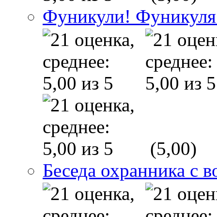
Фуникули! Фуникуля
(5,00)
Беседа охранника с в