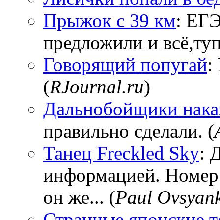
Прыжок с 39 км
: ЕГЭ
предложили и всё,тупи
Говорящий попугай
:
(
RJournal.ru
)
Дальнобойщики нака
правильно сделали. (
Танец Freckled Sky
: 
информацией. Номер
он же... (
Paul Ovsyan
Странные японские т