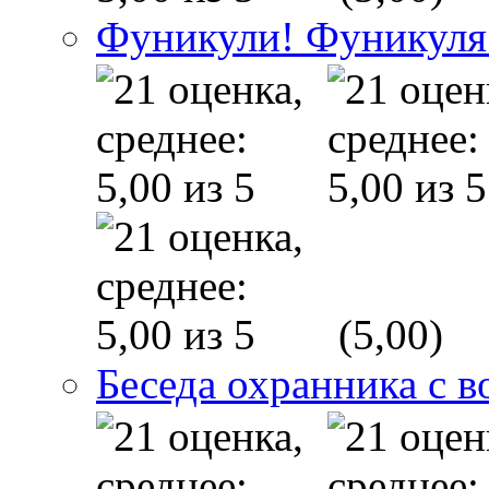
Фуникули! Фуникуля
(5,00)
Беседа охранника с в