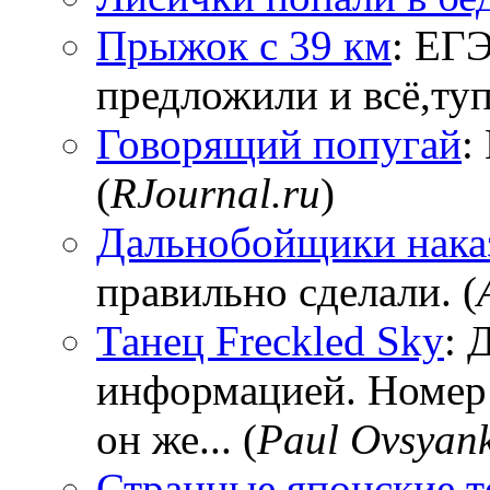
Прыжок с 39 км
: ЕГЭ
предложили и всё,тупи
Говорящий попугай
:
(
RJournal.ru
)
Дальнобойщики нака
правильно сделали. (
Танец Freckled Sky
: 
информацией. Номер
он же... (
Paul Ovsyan
Странные японские т