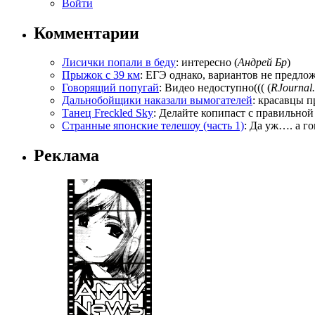
Войти
Комментарии
Лисички попали в беду
: интересно (
Андрей Бр
)
Прыжок с 39 км
: ЕГЭ однако, вариантов не предложи
Говорящий попугай
: Видео недоступно((( (
RJournal.
Дальнобойщики наказали вымогателей
: красавцы п
Танец Freckled Sky
: Делайте копипаст с правильной
Странные японские телешоу (часть 1)
: Да уж…. а го
Реклама