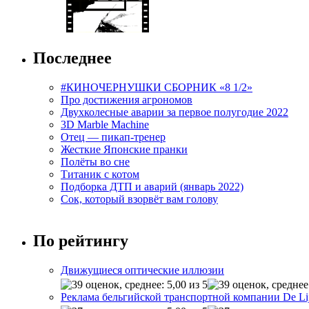
Последнее
#КИНОЧЕРНУШКИ СБОРНИК «8 1/2»
Про достижения агрономов
Двухколесные аварии за первое полугодие 2022
3D Marble Machine
Отец — пикап-тренер
Жесткие Японские пранки
Полёты во сне
Титаник с котом
Подборка ДТП и аварий (январь 2022)
Сок, который взорвёт вам голову
По рейтингу
Движущиеся оптические иллюзии
Реклама бельгийской транспортной компании De Li