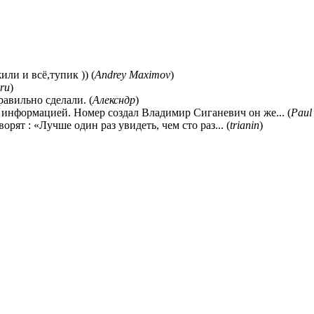
ли и всё,тупик )) (
Andrey Maximov
)
ru
)
равильно сделали. (
Алексндр
)
 информацией. Номер создал Владимир Сиганевич он же... (
Paul
ворят : «Лучше один раз увидеть, чем сто раз... (
trianin
)