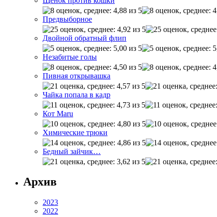
Щенок против кошки
Предвыборное
Двойной обратный флип
Незабитые голы
Пивная открывашка
Чайка попала в кадр
Кот Maru
Химические трюки
Бедный зайчик…
Архив
2023
2022