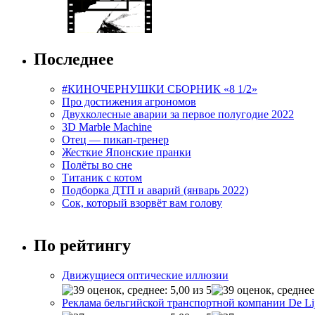
Последнее
#КИНОЧЕРНУШКИ СБОРНИК «8 1/2»
Про достижения агрономов
Двухколесные аварии за первое полугодие 2022
3D Marble Machine
Отец — пикап-тренер
Жесткие Японские пранки
Полёты во сне
Титаник с котом
Подборка ДТП и аварий (январь 2022)
Сок, который взорвёт вам голову
По рейтингу
Движущиеся оптические иллюзии
Реклама бельгийской транспортной компании De Li