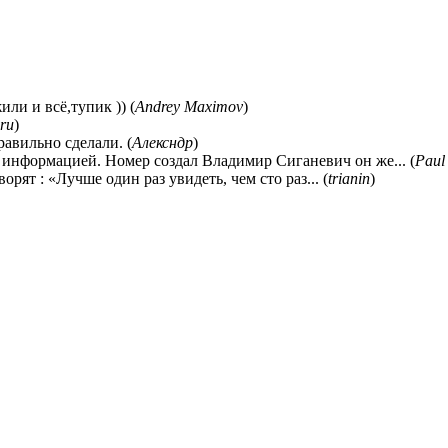
ли и всё,тупик )) (
Andrey Maximov
)
ru
)
равильно сделали. (
Алексндр
)
 информацией. Номер создал Владимир Сиганевич он же... (
Paul
ворят : «Лучше один раз увидеть, чем сто раз... (
trianin
)