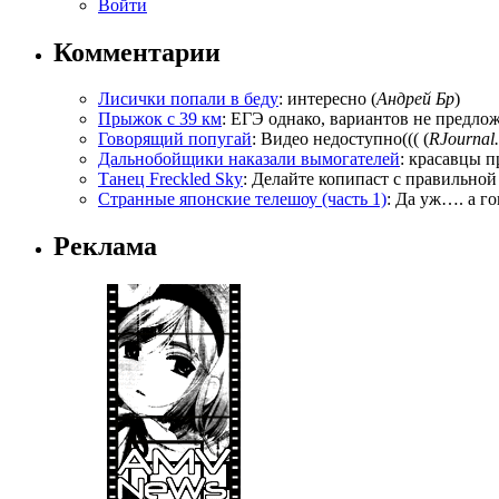
Войти
Комментарии
Лисички попали в беду
: интересно (
Андрей Бр
)
Прыжок с 39 км
: ЕГЭ однако, вариантов не предложи
Говорящий попугай
: Видео недоступно((( (
RJournal.
Дальнобойщики наказали вымогателей
: красавцы п
Танец Freckled Sky
: Делайте копипаст с правильной
Странные японские телешоу (часть 1)
: Да уж…. а го
Реклама