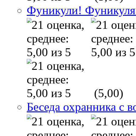
Фуникули! Фуникуля
(5,00)
Беседа охранника с в