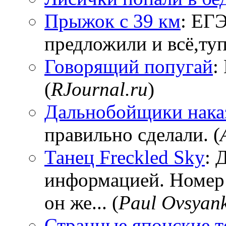
Прыжок с 39 км
: ЕГЭ
предложили и всё,тупи
Говорящий попугай
:
(
RJournal.ru
)
Дальнобойщики нака
правильно сделали. (
Танец Freckled Sky
: 
информацией. Номер
он же... (
Paul Ovsyan
Странные японские т