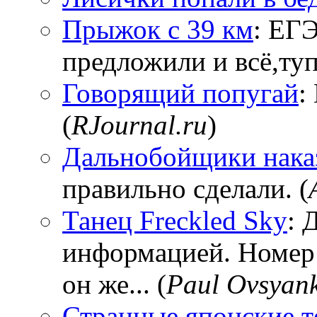
Прыжок с 39 км
: ЕГЭ
предложили и всё,тупи
Говорящий попугай
:
(
RJournal.ru
)
Дальнобойщики нака
правильно сделали. (
Танец Freckled Sky
: 
информацией. Номер
он же... (
Paul Ovsyan
Странные японские т