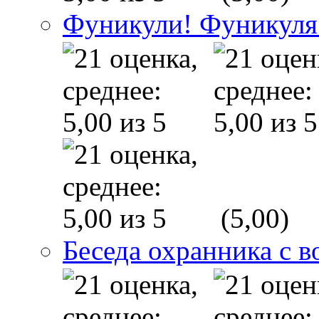
Фуникули! Фуникуля
(5,00)
Беседа охранника с в