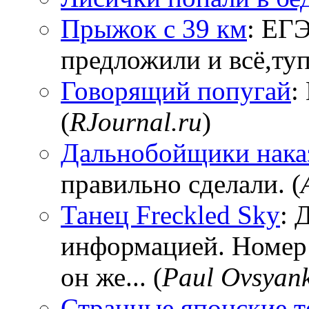
Прыжок с 39 км
: ЕГЭ
предложили и всё,тупи
Говорящий попугай
:
(
RJournal.ru
)
Дальнобойщики нака
правильно сделали. (
Танец Freckled Sky
: 
информацией. Номер
он же... (
Paul Ovsyan
Странные японские т