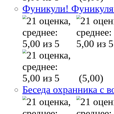
Фуникули! Фуникуля
(5,00)
Беседа охранника с в