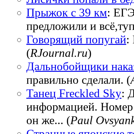
Прыжок с 39 км
: ЕГЭ
предложили и всё,тупи
Говорящий попугай
:
(
RJournal.ru
)
Дальнобойщики нака
правильно сделали. (
Танец Freckled Sky
: 
информацией. Номер
он же... (
Paul Ovsyan
Странные японские т