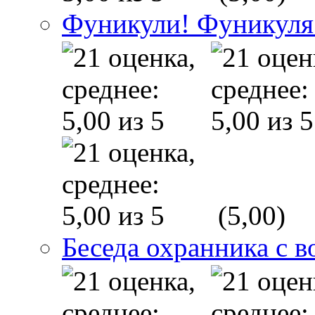
Фуникули! Фуникуля
(5,00)
Беседа охранника с в