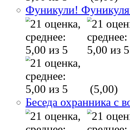
Фуникули! Фуникуля
(5,00)
Беседа охранника с в