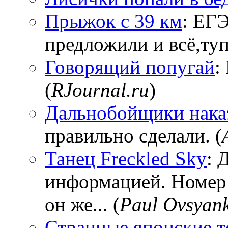
Прыжок с 39 км
: ЕГЭ
предложили и всё,тупи
Говорящий попугай
:
(
RJournal.ru
)
Дальнобойщики нака
правильно сделали. (
Танец Freckled Sky
: 
информацией. Номер
он же... (
Paul Ovsyan
Странные японские т