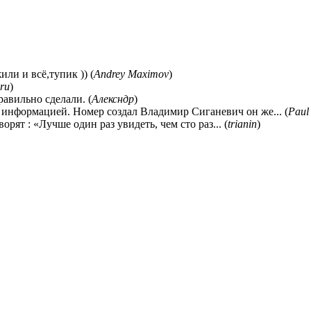
ли и всё,тупик )) (
Andrey Maximov
)
ru
)
равильно сделали. (
Алексндр
)
 информацией. Номер создал Владимир Сиганевич он же... (
Paul
ворят : «Лучше один раз увидеть, чем сто раз... (
trianin
)