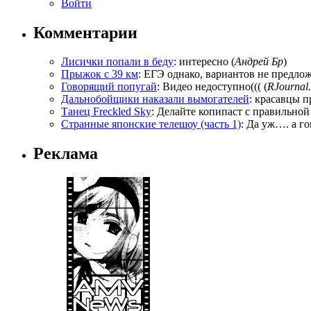
Войти
Комментарии
Лисички попали в беду
: интересно (
Андрей Бр
)
Прыжок с 39 км
: ЕГЭ однако, вариантов не предложи
Говорящий попугай
: Видео недоступно((( (
RJournal.
Дальнобойщики наказали вымогателей
: красавцы п
Танец Freckled Sky
: Делайте копипаст с правильной
Странные японские телешоу (часть 1)
: Да уж…. а го
Реклама