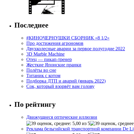
Последнее
#КИНОЧЕРНУШКИ СБОРНИК «8 1/2»
Про достижения агрономов
Двухколесные аварии за первое полугодие 2022
3D Marble Machine
Отец — пикап-тренер
Жесткие Японские пранки
Полёты во сне
Титаник с котом
Подборка ДТП и аварий (январь 2022)
Сок, который взорвёт вам голову
По рейтингу
Движущиеся оптические иллюзии
Реклама бельгийской транспортной компании De Li