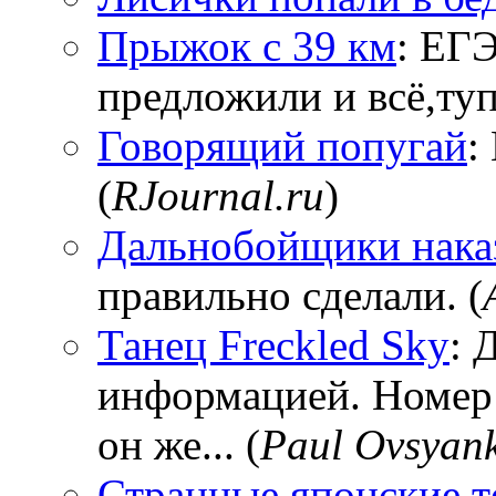
Прыжок с 39 км
: ЕГЭ
предложили и всё,тупи
Говорящий попугай
:
(
RJournal.ru
)
Дальнобойщики нака
правильно сделали. (
Танец Freckled Sky
: 
информацией. Номер
он же... (
Paul Ovsyan
Странные японские т