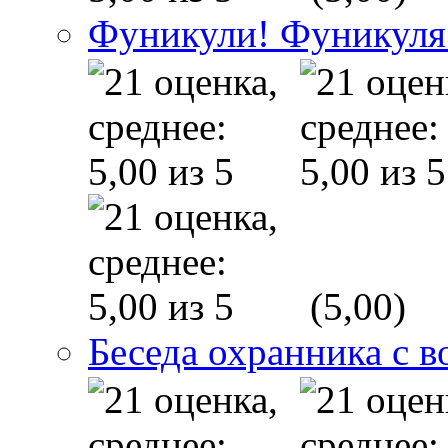
Фуникули! Фуникуля
(5,00)
Беседа охранника с в