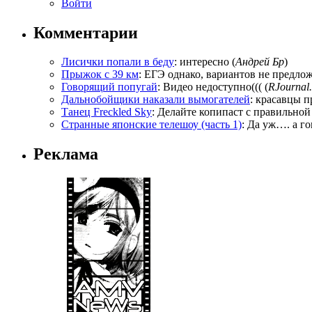
Войти
Комментарии
Лисички попали в беду
: интересно (
Андрей Бр
)
Прыжок с 39 км
: ЕГЭ однако, вариантов не предложи
Говорящий попугай
: Видео недоступно((( (
RJournal.
Дальнобойщики наказали вымогателей
: красавцы п
Танец Freckled Sky
: Делайте копипаст с правильной
Странные японские телешоу (часть 1)
: Да уж…. а го
Реклама