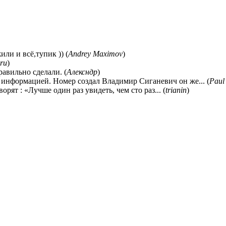
ли и всё,тупик )) (
Andrey Maximov
)
ru
)
равильно сделали. (
Алексндр
)
 информацией. Номер создал Владимир Сиганевич он же... (
Paul
ворят : «Лучше один раз увидеть, чем сто раз... (
trianin
)