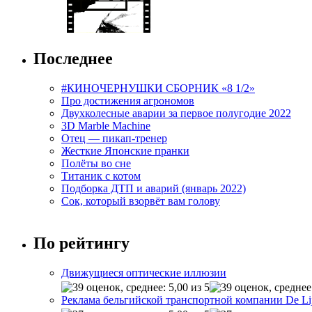
Последнее
#КИНОЧЕРНУШКИ СБОРНИК «8 1/2»
Про достижения агрономов
Двухколесные аварии за первое полугодие 2022
3D Marble Machine
Отец — пикап-тренер
Жесткие Японские пранки
Полёты во сне
Титаник с котом
Подборка ДТП и аварий (январь 2022)
Сок, который взорвёт вам голову
По рейтингу
Движущиеся оптические иллюзии
Реклама бельгийской транспортной компании De Li