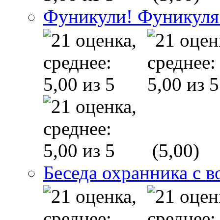
Фуникули! Фуникуля
(5,00)
Беседа охранника с в