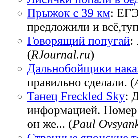
Прыжок с 39 км
: ЕГЭ
предложили и всё,тупи
Говорящий попугай
:
(
RJournal.ru
)
Дальнобойщики нака
правильно сделали. (
Танец Freckled Sky
: 
информацией. Номер
он же... (
Paul Ovsyan
Странные японские т