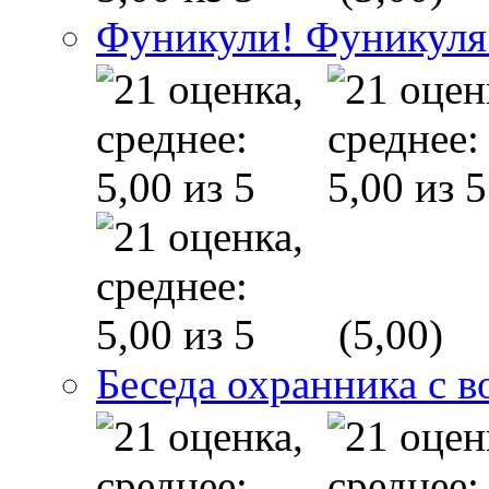
Фуникули! Фуникуля
(5,00)
Беседа охранника с в