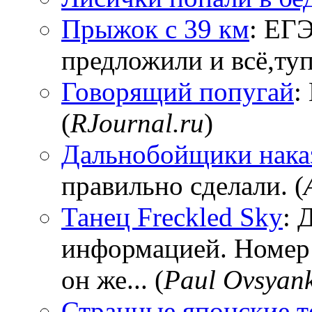
Прыжок с 39 км
: ЕГЭ
предложили и всё,тупи
Говорящий попугай
:
(
RJournal.ru
)
Дальнобойщики нака
правильно сделали. (
Танец Freckled Sky
: 
информацией. Номер
он же... (
Paul Ovsyan
Странные японские т