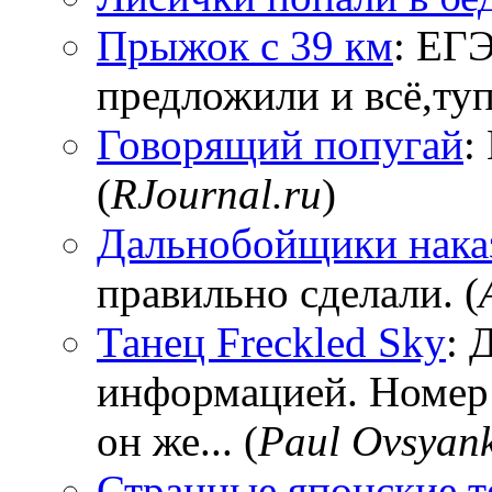
Прыжок с 39 км
: ЕГЭ
предложили и всё,тупи
Говорящий попугай
:
(
RJournal.ru
)
Дальнобойщики нака
правильно сделали. (
Танец Freckled Sky
: 
информацией. Номер
он же... (
Paul Ovsyan
Странные японские т