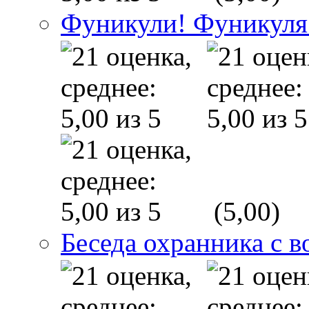
Фуникули! Фуникуля
(5,00)
Беседа охранника с в