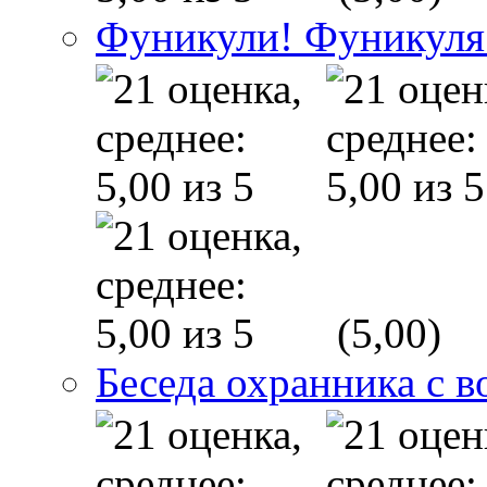
Фуникули! Фуникуля
(5,00)
Беседа охранника с в