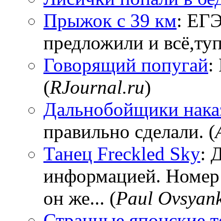
Прыжок с 39 км
: ЕГЭ
предложили и всё,тупи
Говорящий попугай
:
(
RJournal.ru
)
Дальнобойщики нака
правильно сделали. (
Танец Freckled Sky
: 
информацией. Номер
он же... (
Paul Ovsyan
Странные японские т