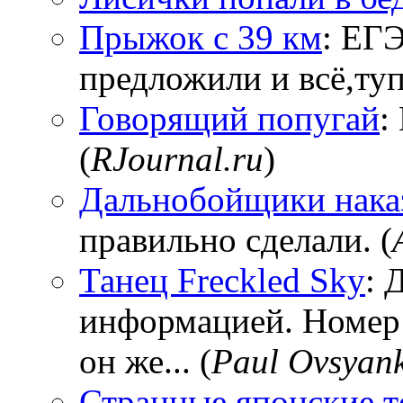
Прыжок с 39 км
: ЕГЭ
предложили и всё,тупи
Говорящий попугай
:
(
RJournal.ru
)
Дальнобойщики нака
правильно сделали. (
Танец Freckled Sky
: 
информацией. Номер
он же... (
Paul Ovsyan
Странные японские т