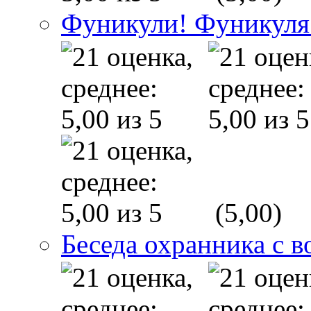
Фуникули! Фуникуля
(5,00)
Беседа охранника с в