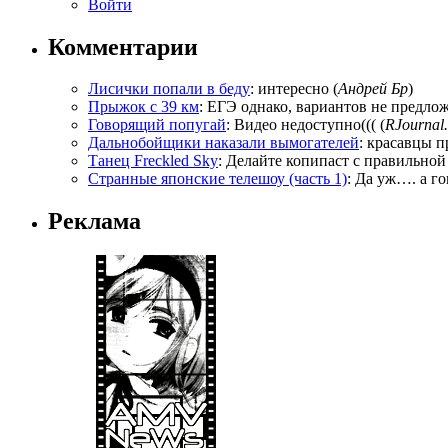
Войти
Комментарии
Лисички попали в беду
: интересно (
Андрей Бр
)
Прыжок с 39 км
: ЕГЭ однако, вариантов не предложи
Говорящий попугай
: Видео недоступно((( (
RJournal.
Дальнобойщики наказали вымогателей
: красавцы п
Танец Freckled Sky
: Делайте копипаст с правильной
Странные японские телешоу (часть 1)
: Да уж…. а го
Реклама