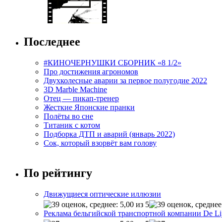
Последнее
#КИНОЧЕРНУШКИ СБОРНИК «8 1/2»
Про достижения агрономов
Двухколесные аварии за первое полугодие 2022
3D Marble Machine
Отец — пикап-тренер
Жесткие Японские пранки
Полёты во сне
Титаник с котом
Подборка ДТП и аварий (январь 2022)
Сок, который взорвёт вам голову
По рейтингу
Движущиеся оптические иллюзии
Реклама бельгийской транспортной компании De Li