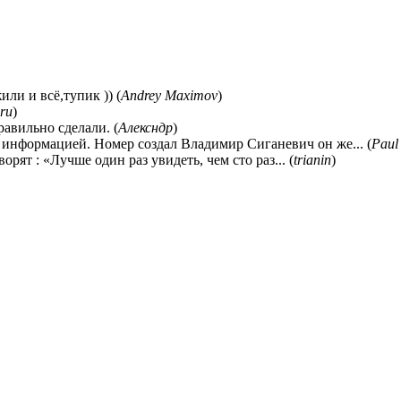
ли и всё,тупик )) (
Andrey Maximov
)
ru
)
равильно сделали. (
Алексндр
)
 информацией. Номер создал Владимир Сиганевич он же... (
Paul
ворят : «Лучше один раз увидеть, чем сто раз... (
trianin
)