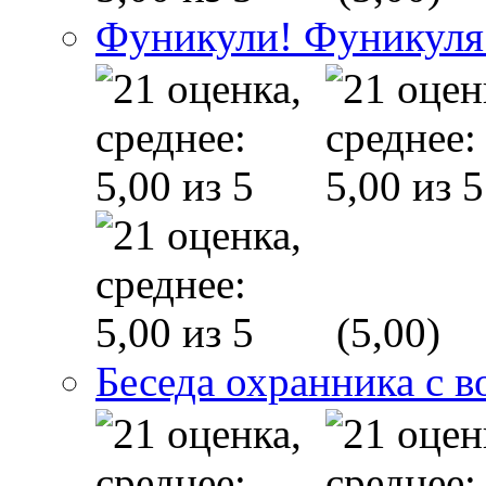
Фуникули! Фуникуля
(5,00)
Беседа охранника с в