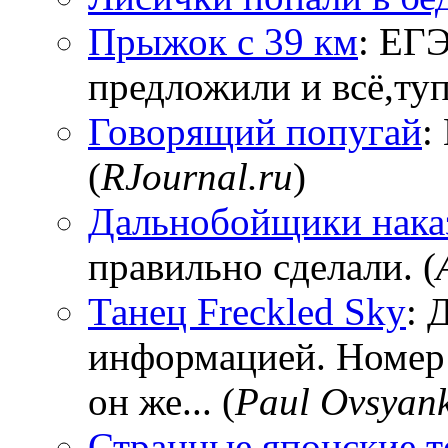
Прыжок с 39 км
: ЕГЭ
предложили и всё,тупи
Говорящий попугай
:
(
RJournal.ru
)
Дальнобойщики нака
правильно сделали. (
Танец Freckled Sky
: 
информацией. Номер
он же... (
Paul Ovsyan
Странные японские т